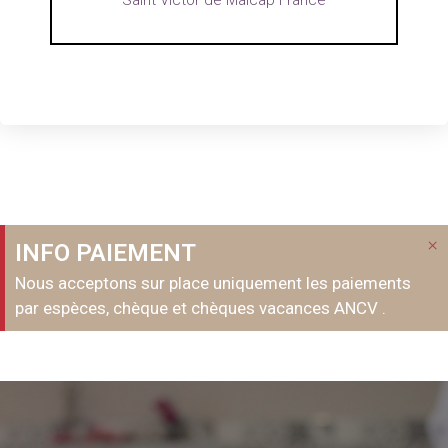
×
INFO PAIEMENT
Nous acceptons sur place uniquement les paiements
par espèces, chèque et chèques vacances ANCV .