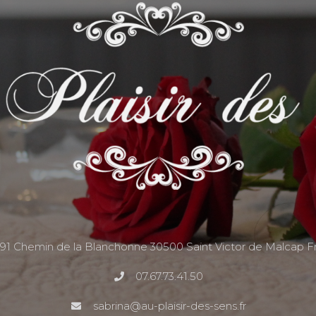
191 Chemin de la Blanchonne 30500 Saint Victor de Malcap F
07.67.73.41.50
sabrina@au-plaisir-des-sens.fr