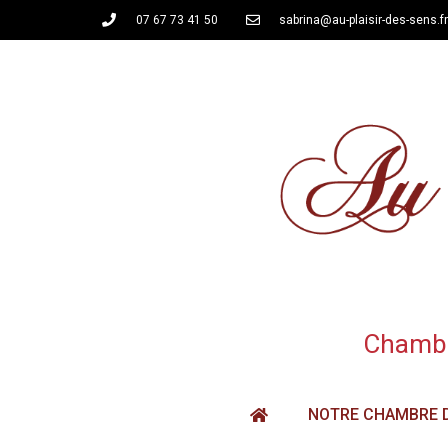
07 67 73 41 50
sabrina@au-plaisir-des-sens.fr
Chambre
NOTRE CHAMBRE 