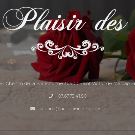
191 Chemin de la Blanchonne 30500 Saint Victor de Malcap F
07.67.73.41.50
sabrina@au-plaisir-des-sens.fr