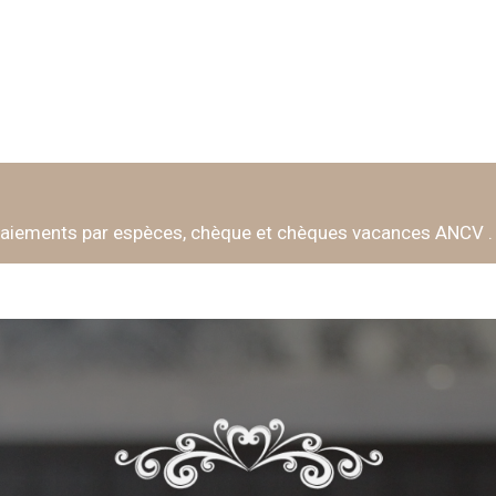
paiements par espèces, chèque et chèques vacances ANCV .