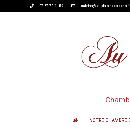
07 67 73 41 50
sabrina@au-plaisir-des-sens.fr
Chambre
NOTRE CHAMBRE 