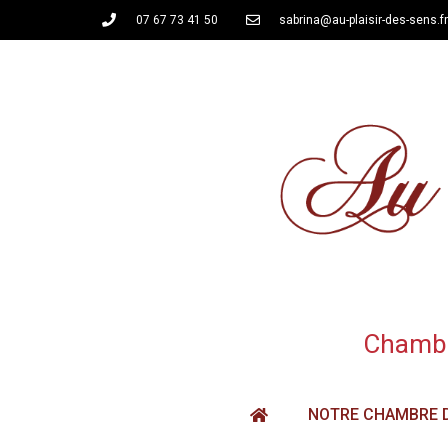
07 67 73 41 50
sabrina@au-plaisir-des-sens.fr
Chambre
NOTRE CHAMBRE 